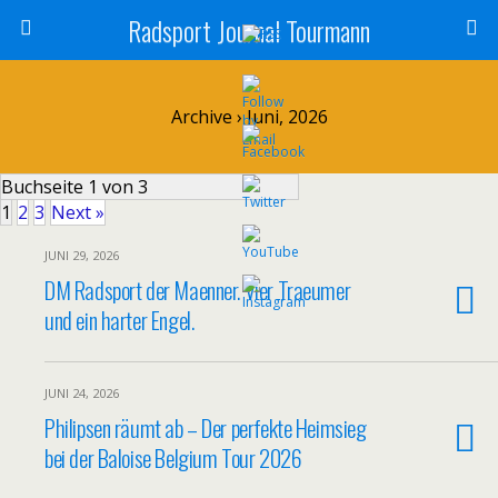
Radsport Journal Tourmann
Archive › Juni, 2026
Buchseite 1 von 3
1
2
3
Next »
JUNI 29, 2026
DM Radsport der Maenner. Vier Traeumer
und ein harter Engel.
JUNI 24, 2026
Philipsen räumt ab – Der perfekte Heimsieg
bei der Baloise Belgium Tour 2026