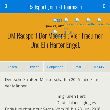
Radsport Journal Tourmann
Juni 29, 2026
DM Radsport Der Maenner. Vier Traeumer
Und Ein Harter Engel.
Teilen
Tweet
Anpinnen
Mail
SMS
Deutsche Straßen-Meisterschaften 2026 – die Elite
der Männer
Im grünen Herz
Deutschlands ging es
Ende Juni richtig zur Sache. Vom 26. bis 28. Juni 2026