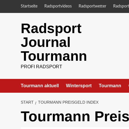
Zum
Startseite
Radsportvideos
Radsportwetter
Radsport
Inhalt
springen
Radsport
Journal
Tourmann
PROFI RADSPORT
Tourmann aktuell
Wintersport
Tourmann
START
TOURMANN PREISGELD INDEX
Tourmann Preis