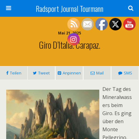
Radsport Journal Tourmann
Mai 21, 2025
Giro D’Italia. Carapaz.
Teilen
Tweet
Anpinnen
Mail
SMS
Der Tag des
Mineralwass
ers beim
Giro. Es ging
über den
Monte
Pellegrino.