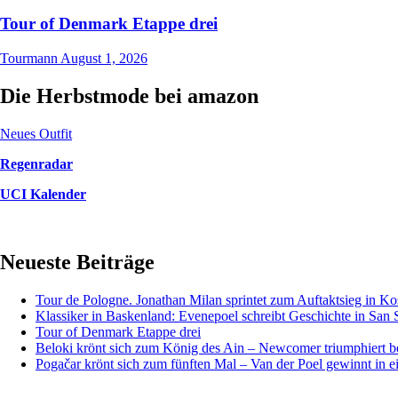
Tour of Denmark Etappe drei
Tourmann
August 1, 2026
Die Herbstmode bei amazon
Neues Outfit
Regenradar
UCI Kalender
Neueste Beiträge
Tour de Pologne. Jonathan Milan sprintet zum Auftaktsieg in Ko
Klassiker in Baskenland: Evenepoel schreibt Geschichte in San 
Tour of Denmark Etappe drei
Beloki krönt sich zum König des Ain – Newcomer triumphiert b
Pogačar krönt sich zum fünften Mal – Van der Poel gewinnt in e