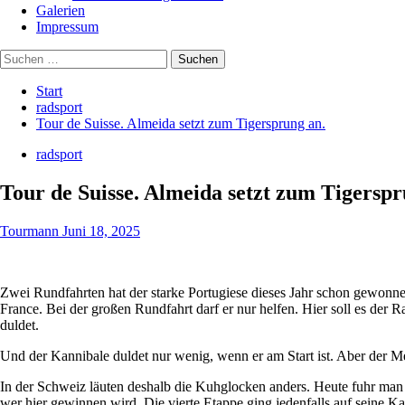
Galerien
Impressum
Suchen
nach:
Start
radsport
Tour de Suisse. Almeida setzt zum Tigersprung an.
radsport
Tour de Suisse. Almeida setzt zum Tigerspr
Tourmann
Juni 18, 2025
Zwei Rundfahrten hat der starke Portugiese dieses Jahr schon gewonnen
France. Bei der großen Rundfahrt darf er nur helfen. Hier soll es der Ra
duldet.
Und der Kannibale duldet nur wenig, wenn er am Start ist. Aber der Me
In der Schweiz läuten deshalb die Kuhglocken anders. Heute fuhr ma
wer hier gewinnen wird. Die vierte Etappe ging jedenfalls auf seine Ka