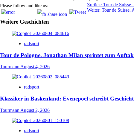
Beitragsnavigation
Zurück:
Tour de Suisse. 
Please follow and like us:
Weiter:
Tour de Suisse. 
Weitere Geschichten
radsport
Tour de Pologne. Jonathan Milan sprintet zum Auftakt
Tourmann
August 4, 2026
radsport
Klassiker in Baskenland: Evenepoel schreibt Geschicht
Tourmann
August 2, 2026
radsport