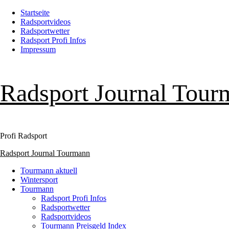
Zum
Startseite
Inhalt
Radsportvideos
springen
Radsportwetter
Radsport Profi Infos
Impressum
Radsport Journal Tour
Profi Radsport
Primäres
Radsport Journal Tourmann
Menü
Tourmann aktuell
Wintersport
Tourmann
Radsport Profi Infos
Radsportwetter
Radsportvideos
Tourmann Preisgeld Index